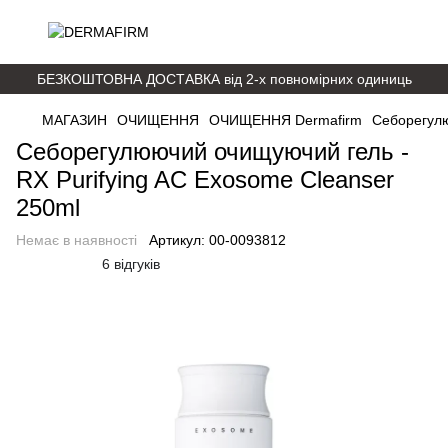
БЕЗКОШТОВНА ДОСТАВКА від 2-х повномірних одиниць
МАГАЗИН
ОЧИЩЕННЯ
ОЧИЩЕННЯ Dermafirm
Себорегулю
Себорегулюючий очищуючий гель -
RX Purifying AC Exosome Cleanser
250ml
Немає в наявності
Артикул:
00-0093812
6 відгуків