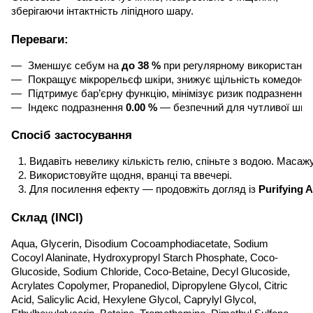
зберігаючи інтактність ліпідного шару.
Переваги:
Зменшує себум на 
до 38 %
 при регулярному використанні
Покращує мікрорельєф шкіри, знижує щільність комедонів
Підтримує бар’єрну функцію, мінімізує ризик подразнення
Індекс подразнення 
0.00 %
 — безпечний для чутливої шкі
Спосіб застосування
Видавіть невелику кількість гелю, спіньте з водою. Масаж
Використовуйте щодня, вранці та ввечері.
Для посилення ефекту — продовжіть догляд із 
Purifying 
Склад (INCI)
Aqua, Glycerin, Disodium Cocoamphodiacetate, Sodium
Cocoyl Alaninate, Hydroxypropyl Starch Phosphate, Coco-
Glucoside, Sodium Chloride, Coco-Betaine, Decyl Glucoside,
Acrylates Copolymer, Propanediol, Dipropylene Glycol, Citric
Acid, Salicylic Acid, Hexylene Glycol, Caprylyl Glycol,