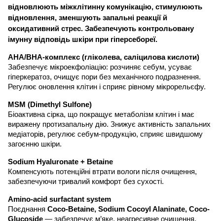
відновлюють міжклітинну комунікацію, стимулюють
відновлення, зменшують запальні реакції й
оксидативний стрес. Забезпечують контрольовану
імунну відповідь шкіри при гіперсебореї.
AHA/BHA-комплекс (гліколева, саліцилова кислоти)
Забезпечує мікроекфоліацію: розчиняє себум, усуває
гіперкератоз, очищує пори без механічного подразнення.
Регулює оновлення клітин і сприяє рівному мікрорельєфу.
MSM (Dimethyl Sulfone)
Біоактивна сірка, що покращує метаболізм клітин і має
виражену протизапальну дію. Знижує активність запальних
медіаторів, регулює себум-продукцію, сприяє швидшому
загоєнню шкіри.
Sodium Hyaluronate + Betaine
Компенсують потенційні втрати вологи після очищення,
забезпечуючи тривалий комфорт без сухості.
Amino-acid surfactant system
Поєднання
Coco-Betaine, Sodium Cocoyl Alaninate, Coco-
Glucoside
— забезпечує м’яке, неагресивне очищення,