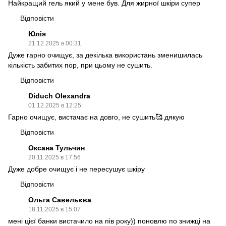
Найкращий гель який у мене був. Для жирної шкіри супер
Відповісти
Юлія
21.12.2025 в 00:31
Дуже гарно очищує, за декілька використань зменишилась
кількість забитих пор, при цьому не сушить.
Відповісти
Diduch Olexandra
01.12.2025 в 12:25
Гарно очищує, вистачає на довго, не сушить🥰 дякую
Відповісти
Оксана Тульчин
20.11.2025 в 17:56
Дуже добре очищує і не пересушує шкіру
Відповісти
Ольга Савельєва
18.11.2025 в 15:07
мені цієї банки вистачило на пів року)) поновлю по знижці на