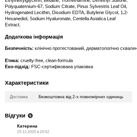
Ethylhexylglycerin, Betaine, Tromethamine, Dimethyl Sulfone,
Polyquaternium-67, Sodium Citrate, Pinus Sylvestris Leaf Oil,
Hydrogenated Lecithin, Disodium EDTA, Butylene Glycol, 1,2-
Hexanediol, Sodium Hyaluronate, Centella Asiatica Leaf
Extract.
Додаткова інформація
Безпечність:
 клінічно протестований, дерматологічно схвале
Етика:
 cruelty-free, clean-formula
Еко-підхід:
 FSC-сертифікована упаковка
Характеристики
Доставка
Безкоштовна від 2-х повномірних одиниць
Відгуки
6
Катерина
25.12.2025 в 20:02