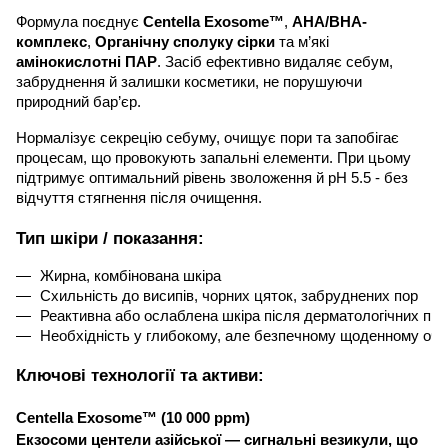
Формула поєднує
Centella Exosome™
,
AHA/BHA-
комплекс
,
Органічну сполуку сірки
та м’які
амінокислотні ПАР
.
Засіб ефективно видаляє себум,
забруднення й залишки косметики, не порушуючи
природний бар’єр.
Нормалізує секрецію себуму, очищує пори та запобігає
процесам, що провокують запальні елементи. При цьому
підтримує оптимальний рівень зволоження й pH 5.5 - без
відчуття стягнення після очищення.
Тип шкіри / показання:
Жирна, комбінована шкіра
Схильність до висипів, чорних цяток, забруднених пор
Реактивна або ослаблена шкіра після дерматологічних пр
Необхідність у глибокому, але безпечному щоденному оч
Ключові технології та активи:
Centella Exosome™ (10 000 ppm)
Екзосоми центели азійської — сигнальні везикули, що