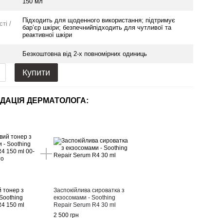
150 мл
Підходить для щоденного використання; підтримує
ті /
бар’єр шкіри; безпечнийпідходить для чутливої та
реактивної шкіри
Безкоштовна від 2-х повномірних одиниць
Купити
ДАЦІЯ ДЕРМАТОЛОГА:
й тонер з
Заспокійлива сироватка з
Soothing
екзосомами - Soothing
R4 150 ml
Repair Serum R4 30 ml
2 500 грн