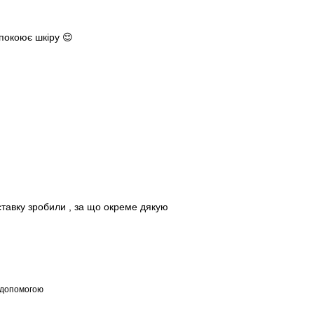
спокоює шкіру 😌
ставку зробили , за що окреме дякую
 допомогою