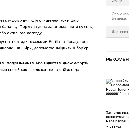
Обʼєм:
Особливос
Безпека:
тапу догляду після очищення, коли шкірі
я балансу. Формула допомагає зменшити сухість,
Доставка
 або активного догляду.
лен, пептиди, екзосоми Perilla та Eucalyptus і
новлення шкіри, допомагає зміцнити її бар’єр і
РЕКОМЕН
ням, подразненням або відчуттям дискомфорту.
льш спокійною, зволоженою та стійкою до
Заспокійливи
екзосомами - 
Repair Toner 
2 500 грн