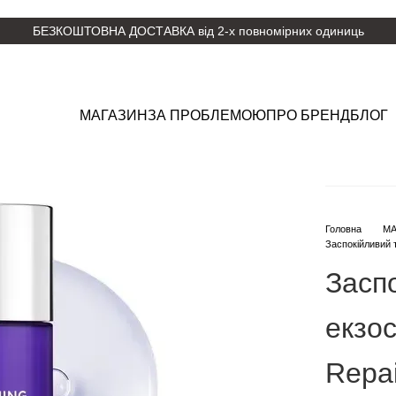
БЕЗКОШТОВНА ДОСТАВКА від 2-х повномірних одиниць
МАГАЗИН
ЗА ПРОБЛЕМОЮ
ПРО БРЕНД
БЛОГ
Головна
МА
Заспокійливий т
Засп
екзо
Repai