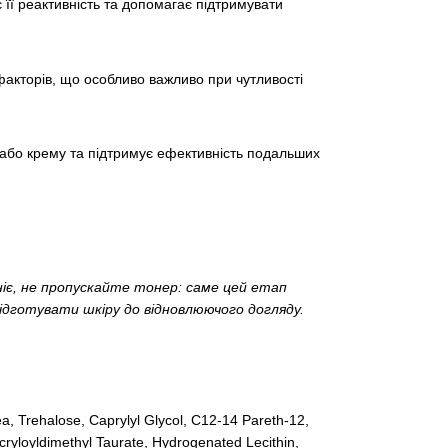
 її реактивність та допомагає підтримувати
факторів, що особливо важливо при чутливості
або крему та підтримує ефективність подальших
іє, не пропускайте тонер: саме цей етап
ідготувати шкіру до відновлюючого догляду.
ea, Trehalose, Caprylyl Glycol, C12-14 Pareth-12,
cryloyldimethyl Taurate, Hydrogenated Lecithin,