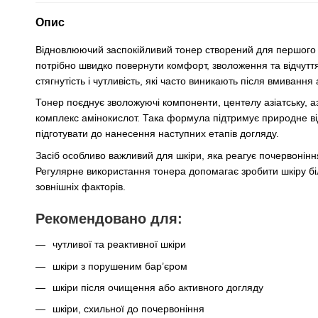
Опис
Відновлюючий заспокійливий тонер створений для першого е
потрібно швидко повернути комфорт, зволоження та відчутт
стягнутість і чутливість, які часто виникають після вмивання
Тонер поєднує зволожуючі компоненти, центелу азіатську, азу
комплекс амінокислот. Така формула підтримує природне від
підготувати до нанесення наступних етапів догляду.
Засіб особливо важливий для шкіри, яка реагує почервонін
Регулярне використання тонера допомагає зробити шкіру бі
зовнішніх факторів.
Рекомендовано для:
чутливої та реактивної шкіри
шкіри з порушеним бар’єром
шкіри після очищення або активного догляду
шкіри, схильної до почервоніння