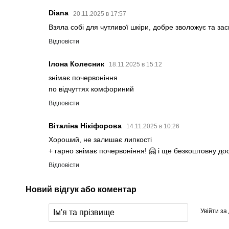
Diana
20.11.2025 в 17:57
Взяла собі для чутливої шкіри, добре зволожує та за
Відповісти
Ілона Колесник
18.11.2025 в 15:12
знімає почервоніння
по відчуттях комфориний
Відповісти
Віталіна Нікіфорова
14.11.2025 в 10:26
Хороший, не залишає липкості
+ гарно знімає почервоніння! 🤗 і ще безкоштовну до
Відповісти
Новий відгук або коментар
Увійти за