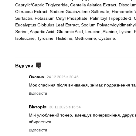
Caprylic/Capric Triglyceride, Centella Asiatica Extract, Diso
Oleracea Extract, Sodium Guaiazulene Sulfonate, Hamamelis Vi
Surfactin, Potassium Cetyl Phosphate, Palmitoyl Tripeptide-1, 
Eucalyptus Globulus Leaf Extract, Sodium Polyacryloyldimethyl
Serine, Aspartic Acid, Glutamic Acid, Leucine, Alanine, Lysine, 
Isoleucine, Tyrosine, Histidine, Methionine, Cysteine.
Відгуки
5
Оксана
24.12.2025 в 20:45
Моє спасіння після вмивання, знімає подразнення т
Відповісти
Вікторія
30.11.2025 в 16:54
Мій улюблений тонер, зменшує почервоніння, дарує 
вбирається
Відповісти