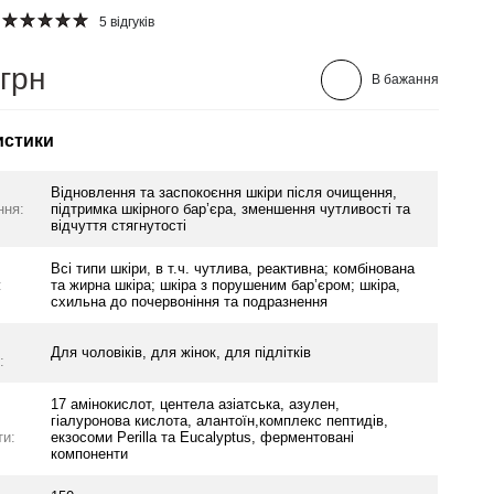
5 відгуків
 грн
В бажання
истики
Відновлення та заспокоєння шкіри після очищення,
ння:
підтримка шкірного бар’єра, зменшення чутливості та
відчуття стягнутості
Всі типи шкіри, в т.ч. чутлива, реактивна; комбінована
:
та жирна шкіра; шкіра з порушеним бар’єром; шкіра,
схильна до почервоніння та подразнення
Для чоловіків, для жінок, для підлітків
:
17 амінокислот, центела азіатська, азулен,
гіалуронова кислота, алантоїн,комплекс пептидів,
ти:
екзосоми Perilla та Eucalyptus, ферментовані
компоненти