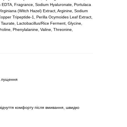
dium EDTA, Fragrance, Sodium Hyaluronate, Portulaca
rginiana (Witch Hazel) Extract, Arginine, Sodium
Copper Tripeptide-1, Perilla Ocymoides Leaf Extract,
 Taurate, Lactobacillus/Rice Ferment, Glycine,
Proline, Phenylalanine, Valine, Threonine,
а лущення
відчуття комфорту після вмивання, швидко