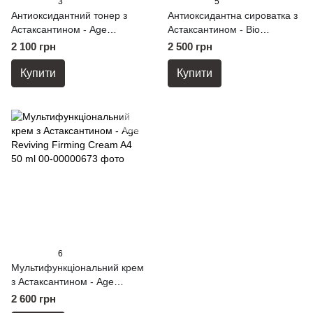
3
5
Антиоксидантний тонер з
Антиоксидантна сироватка з
Астаксантином - Age
Астаксантином - Bio
Reviving Essential Toner A4.
Correcting Ampule Astasome
2 100 грн
2 500 грн
200 ml
A4 50 ml
Купити
Купити
6
Мультифункціональний крем
з Астаксантином - Age
Reviving Firming Cream A4
2 600 грн
50 ml