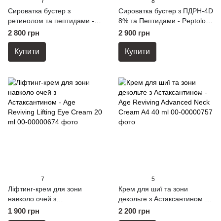
7
8
Сироватка бустер з
Сироватка бустер з ПДРН-4D
ретинолом та пептидами -
8% та Пептидами - Peptology
Peptology Boosting Ampoule
Boosting Ampoule PDRN 30
2 800 грн
2 900 грн
Retinoid 30 ml
ml
Купити
Купити
7
5
Ліфтинг-крем для зони
Крем для шиї та зони
навколо очей з
декольте з Астаксантином -
Астаксантином - Age
Age Reviving Advanced Neck
1 900 грн
2 200 грн
Reviving Lifting Eye Cream 20
Cream A4 40 ml