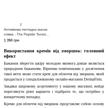
2
Антивікова пептидна маска-
плівка - The Peptide Tension
Mask. 60 g
1 350 грн
Використання кремів від зморшок: головний
ефект
Бажання зберегти шкіру молодою якомога довше являється
природним бажанням. Вірними помічниками у досягнення
такої мети може стати крем для обличчя від зморшок, який
продається у спеціалізованому онлайн-магазині
DermaFirm
.
Завдяки широкому асортименту у нашому магазині, вийде
переглянути різні варіанти і підібрати те, що потрібно у
конкретному випадку.
Креми для обличчя від зморшок представляє собою основу