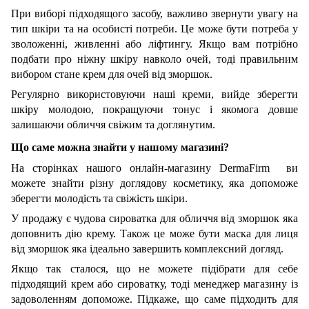
При виборі підходящого засобу, важливо звернути увагу на
тип шкіри та на особисті потреби. Це може бути потреба у
зволоженні, живленні або ліфтингу. Якщо вам потрібно
подбати про ніжну шкіру навколо очей, тоді правильним
вибором стане крем для очей від зморшок.
Регулярно використовуючи наші креми, вийде зберегти
шкіру молодою, покращуючи тонус і якомога довше
залишаючи обличчя свіжим та доглянутим.
Що саме можна знайти у нашому магазині?
На сторінках нашого онлайн-магазину
DermaFirm
ви
можете знайти різну доглядову косметику, яка допоможе
зберегти молодість та свіжість шкіри.
У продажу є чудова сироватка для обличчя від зморшок яка
доповнить дію крему. Також це може бути маска для лиця
від зморшок яка ідеально завершить комплексний догляд.
Якщо так сталося, що не можете підібрати для себе
підходящий крем або сироватку, тоді менеджер магазину із
задоволенням допоможе. Підкаже, що саме підходить для