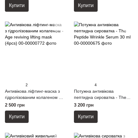
ml
Купити
Купити
2
4
Антивікова ліфтинг-маска з
Потужна антивікова
гідролізованим колагеном -
пептидна сироватка - The
Age reviving lifting mask
Peptide Wrinkle Serum 30 ml
2 500 грн
3 200 грн
(4pcs)
Купити
Купити